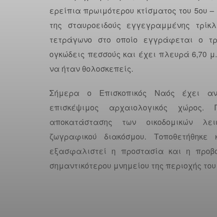
ερείπια πρωιμότερου κτίσματος του 5ου – 
της σταυροειδούς εγγεγραμμένης τρίκλ
τετράγωνο στο οποίο εγγράφεται ο τρ
ογκώδεις πεσσούς και έχει πλευρά 6,70 μ.
να ήταν θολοσκεπείς.
Σήμερα ο Επισκοπικός Ναός έχει αν
επισκέψιμος αρχαιολογικός χώρος. 
αποκατάστασης των οικοδομικών λε
ζωγραφικού διακόσμου. Τοποθετήθηκε 
εξασφαλιστεί η προστασία και η προβο
σημαντικότερου μνημείου της περιοχής του