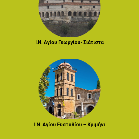
Ι.Ν. Αγίου Γεωργίου- Σιάτιστα
Ι.Ν. Αγίου Ευσταθίου – Κριμήνι